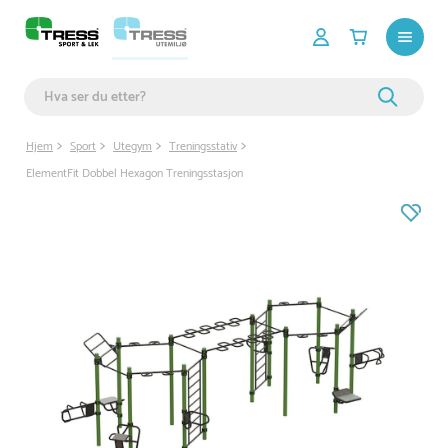
Hjem
Sport
Utegym
Treningsstativ
ElementFit Dobbel Hexagon Treningsstasjon