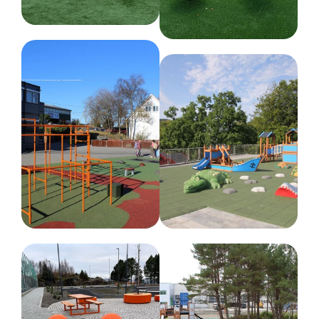
Ja
Kritisk fallhøyde (cm)
267 cm
Fundament
Stål
Nedstøping
Dimensjoner
Bredde :
476 cm
Høyde :
267 cm
Lengde :
1058 cm
Nettovekt
705 kg