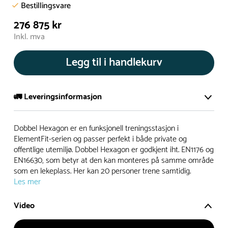
Bestillingsvare
276 875 kr
Inkl. mva
Legg til i handlekurv
🚛 Leveringsinformasjon
De aller fleste av våre lekeapparat produseres på bestilling.
Dobbel Hexagon er en funksjonell treningsstasjon i
Leveringstid på bestillingsvarer vil være 8+ uker.
ElementFit-serien og passer perfekt i både private og
offentlige utemiljø. Dobbel Hexagon er godkjent iht. EN1176 og
I høysesong må lengre leveringstid påregnes.
EN16630, som betyr at den kan monteres på samme område
som en lekeplass. Her kan 20 personer trene samtidig.
Les mer
Rask levering
Video
Hos oss finner du flere produkter merket ‘Rask Levering’.
Dette er produkter som normalt sett er bestillingsvarer,