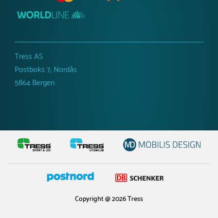
Tress AS
Postboks 7, Nordås
5864 Bergen
Copyright @ 2026 Tress