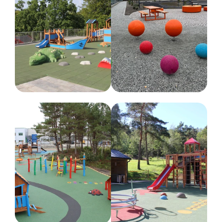
Nedstøping
Dimensjoner
Bredde :
71 cm
Høyde :
90 cm
Lengde :
134 cm
Nettovekt
43 kg