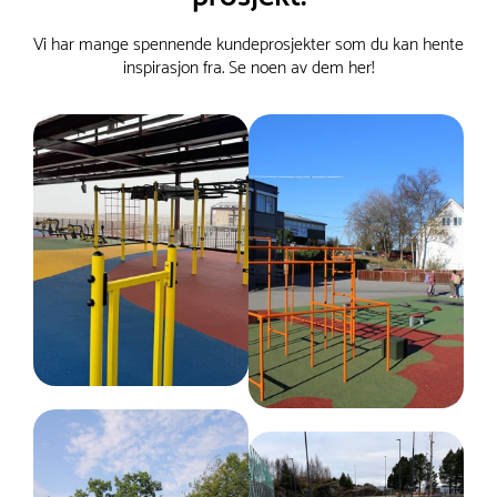
Vi har mange spennende kundeprosjekter som du kan hente
inspirasjon fra. Se noen av dem her!
Serie
ElementFit
TÜV-sertifisering
EN 16630
Monteringstid
1 time(r) for 2 personer
Arealbehov
Lengde :
434 cm
Bredde :
371 cm
Krever fallunderlag
Nei
Kritisk fallhøyde (cm)
45 cm
Fundament
Stål