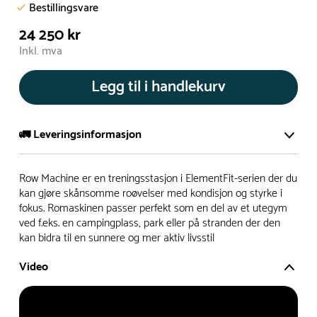
Bestillingsvare
24 250 kr
Inkl. mva
Legg til i handlekurv
🚛 Leveringsinformasjon
De aller fleste av våre lekeapparat produseres på bestilling.
Row Machine er en treningsstasjon i ElementFit-serien der du
Leveringstid på bestillingsvarer vil være 8+ uker.
kan gjøre skånsomme roøvelser med kondisjon og styrke i
fokus. Romaskinen passer perfekt som en del av et utegym
I høysesong må lengre leveringstid påregnes.
ved f.eks. en campingplass, park eller på stranden der den
kan bidra til en sunnere og mer aktiv livsstil
Rask levering
Video
Hos oss finner du flere produkter merket ‘Rask Levering’.
Dette er produkter som normalt sett er bestillingsvarer,