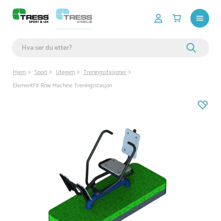
Hjem
Sport
Utegym
Treningsstasjoner
ElementFit Row Machine Treningsstasjon