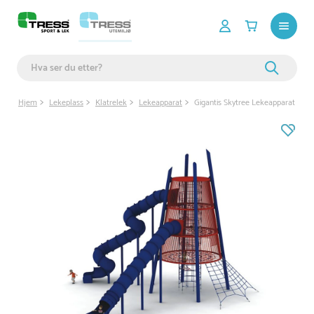
Hjem
Lekeplass
Klatrelek
Lekeapparat
Gigantis Skytree Lekeapparat