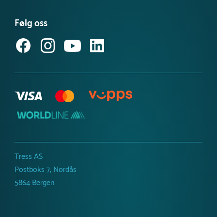
Kataloger
Miljø- og samfunnsansvar
Følg oss
Referanseprosjekt
Inspirasjon og guider
Produktnyheter
Tress AS
Postboks 7, Nordås
5864 Bergen