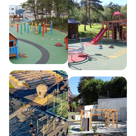
med en egnet malingsspray forhindre
rustdannelse.