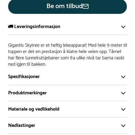
Be om tilbud
🚛 Leveringsinformasjon
De aller fleste av våre lekeapparat produseres på bestilling.
Gigantis Skytree er et heftig lekeapparat! Med hele 9 meter til
Leveringstid på bestillingsvarer vil være 8+ uker.
toppen er det en prestasjon å klatre hele veien opp. Tårnet
har flere tunnelrutsjebaner som fra ulike nivå tar barna raskt
I høysesong må lengre leveringstid påregnes.
ned igjen til bakken.
Spesifikasjoner
Rask levering
Produktmerkinger
Hos oss finner du flere produkter merket ‘Rask Levering’.
Dette er produkter som normalt sett er bestillingsvarer,
Materiale og vedlikehold
men hos oss er de lagervare.
De aller fleste produktene produseres på bestilling slik at du
Nedlastinger
Materiale
alltid får et helt nytt produkt – hver gang. De utvalgte