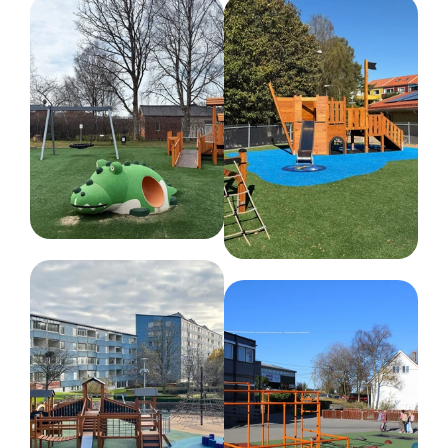
Dimensjoner
Bredde :
149.5 cm
Høyde :
88 cm
Lengde :
263.5 cm
Anbefalt alder
1-9 år
Farge
Hvit
Grønn
Svart
Nettovekt
180 kg