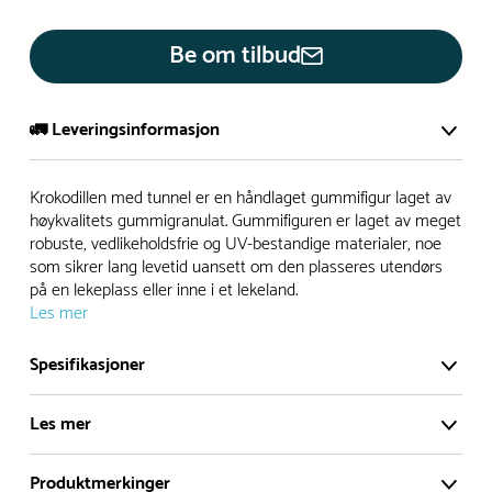
Be om tilbud
🚛 Leveringsinformasjon
De aller fleste av våre lekeapparat produseres på bestilling.
Krokodillen med tunnel er en håndlaget gummifigur laget av
Leveringstid på bestillingsvarer vil være 8+ uker.
høykvalitets gummigranulat. Gummifiguren er laget av meget
robuste, vedlikeholdsfrie og UV-bestandige materialer, noe
I høysesong må lengre leveringstid påregnes.
som sikrer lang levetid uansett om den plasseres utendørs
på en lekeplass eller inne i et lekeland.
Les mer
Rask levering
Spesifikasjoner
Hos oss finner du flere produkter merket ‘Rask Levering’.
Dette er produkter som normalt sett er bestillingsvarer,
Les mer
men hos oss er de lagervare.
De aller fleste produktene produseres på bestilling slik at du
Produktmerkinger