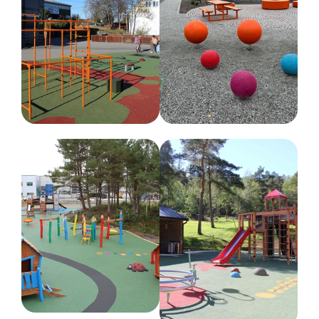
Bredde :
12 cm
Høyde :
126 cm
Lengde :
80 cm
Anbefalt alder
1-6 år
Farge
Forskjellige farger
Nettovekt
35 kg