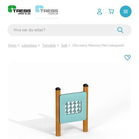
Hjem
Lekeplass
Temalek
Spill
Discovery Memory Mini Lekepanel