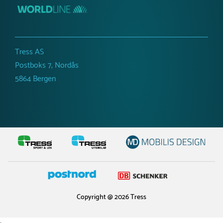
Tress AS
Postboks 7, Nordås
5864 Bergen
Copyright @ 2026 Tress