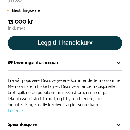
711282
Bestillingsvare
13 000 kr
Inkl. mva
Legg til i handlekurv
🚛 Leveringsinformasjon
De aller fleste av våre lekeapparat produseres på bestilling.
Fra vår populære Discovery-serie kommer dette morsomme
Leveringstid på bestillingsvarer vil være 8+ uker.
Memoryspillet i friske farger. Discovery tar de tradisjonelle
brettspillene og populære musikkinstrumentene ut på
I høysesong må lengre leveringstid påregnes.
lekeplassen i stort format, og tilbyr en bredere, mer
innholdsrik og kreativ lekehverdag for yngre barn.
Les mer
Rask levering
Spesifikasjoner
Hos oss finner du flere produkter merket ‘Rask Levering’.