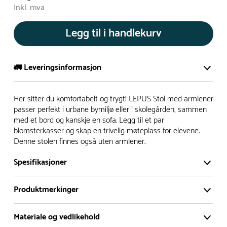
Inkl. mva
Legg til i handlekurv
🚛 Leveringsinformasjon
De aller fleste av våre lekeapparat produseres på bestilling.
Her sitter du komfortabelt og trygt! LEPUS Stol med armlener
Leveringstid på bestillingsvarer vil være 8+ uker.
passer perfekt i urbane bymiljø eller i skolegården, sammen
med et bord og kanskje en sofa. Legg til et par
I høysesong må lengre leveringstid påregnes.
blomsterkasser og skap en trivelig møteplass for elevene.
Denne stolen finnes også uten armlener.
Rask levering
Spesifikasjoner
Hos oss finner du flere produkter merket ‘Rask Levering’.
Produktmerkinger
Dette er produkter som normalt sett er bestillingsvarer,
men hos oss er de lagervare.
Materiale og vedlikehold