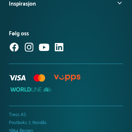
Tilgjengelighetserklæring
Inspirasjon
Personvernerklæring
FAQ - Ofte stilte spørsmål
Informasjonskapsler
Nyheter
ISO-sertifiseringer
Kataloger
Miljø- og samfunnsansvar
Følg oss
Referanseprosjekt
Inspirasjon og guider
Produktnyheter
Tress AS
Postboks 7, Nordås
5864 Bergen