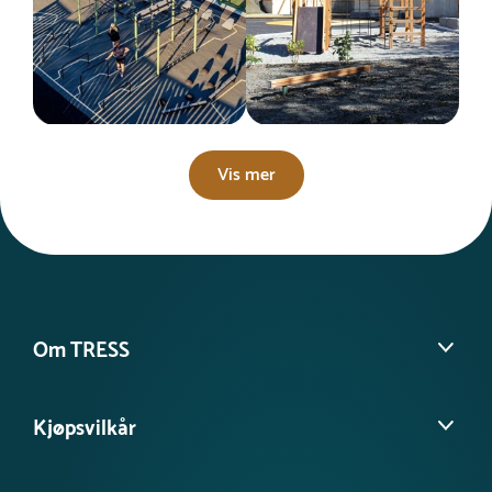
Vis mer
Om TRESS
Om oss
Kjøpsvilkår
Kontakt kundeservice
Møt vårt team
Salgs- og leveringsbetingelser