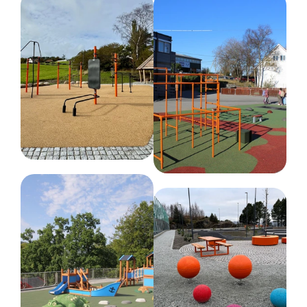
Ninja
TÜV-sertifisering
EN 1176
EN 16630
Monteringstid
1 time(r) for 2 personer
Arealbehov
Lengde :
461 cm
Bredde :
472 cm
Krever fallunderlag
Ja
Kritisk fallhøyde (cm)
125 cm
Fundament
Stål
Nedstøping
Dimensjoner
Bredde :
161 cm
Høyde :
125 cm
Lengde :
161 cm
Nettovekt
29 kg