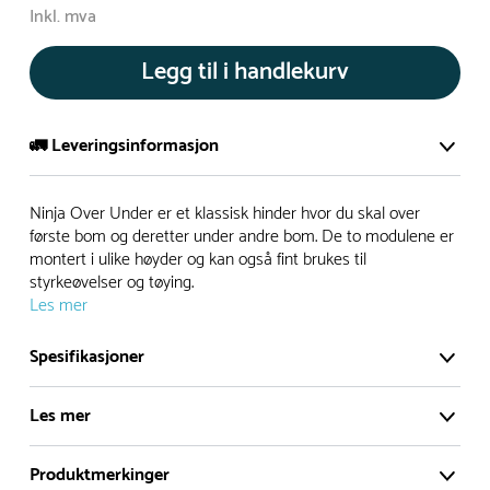
Inkl. mva
Legg til i handlekurv
🚛 Leveringsinformasjon
De aller fleste av våre lekeapparat produseres på bestilling.
Ninja Over Under er et klassisk hinder hvor du skal over
Leveringstid på bestillingsvarer vil være 8+ uker.
første bom og deretter under andre bom. De to modulene er
montert i ulike høyder og kan også fint brukes til
I høysesong må lengre leveringstid påregnes.
styrkeøvelser og tøying.
Les mer
Rask levering
Spesifikasjoner
Hos oss finner du flere produkter merket ‘Rask Levering’.
Les mer
Dette er produkter som normalt sett er bestillingsvarer,
men hos oss er de lagervare.
Produktmerkinger