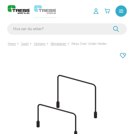
Hjem
Sport
Utegym
Ninjabaner
Ninja Over Under hinder