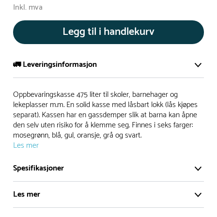
Inkl. mva
Legg til i handlekurv
🚛 Leveringsinformasjon
De aller fleste av våre lekeapparat produseres på bestilling.
Oppbevaringskasse 475 liter til skoler, barnehager og
Leveringstid på bestillingsvarer vil være 8+ uker.
lekeplasser m.m. En solid kasse med låsbart lokk (lås kjøpes
separat). Kassen har en gassdemper slik at barna kan åpne
I høysesong må lengre leveringstid påregnes.
den selv uten risiko for å klemme seg. Finnes i seks farger:
mosegrønn, blå, gul, oransje, grå og svart.
Les mer
Rask levering
Spesifikasjoner
Hos oss finner du flere produkter merket ‘Rask Levering’.
Dette er produkter som normalt sett er bestillingsvarer,
Les mer
men hos oss er de lagervare.
Dimensjoner