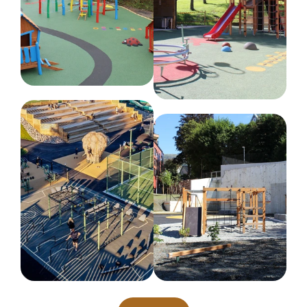
minimalt vedlikehold. For å bevare overflatens
utseende og beskytte lakken, anbefales det å
fjerne smuss og støv med en myk klut og mildt
såpevann. Ved mindre lakkskader kan reparasjon
med en egnet malingsspray forhindre
rustdannelse.