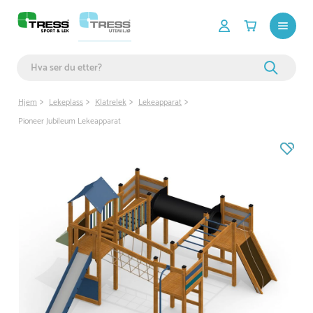
Hjem
Lekeplass
Klatrelek
Lekeapparat
Pioneer Jubileum Lekeapparat