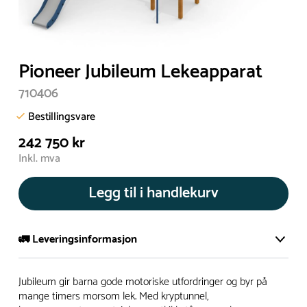
Pioneer Jubileum Lekeapparat
710406
Bestillingsvare
242 750 kr
Inkl. mva
Legg til i handlekurv
🚛 Leveringsinformasjon
De aller fleste av våre lekeapparat produseres på bestilling.
Jubileum gir barna gode motoriske utfordringer og byr på
Leveringstid på bestillingsvarer vil være 8+ uker.
mange timers morsom lek. Med kryptunnel,