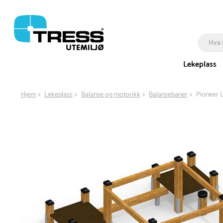
Lekeplass
Hjem
Lekeplass
Balanse og motorikk
Balansebaner
Pioneer 