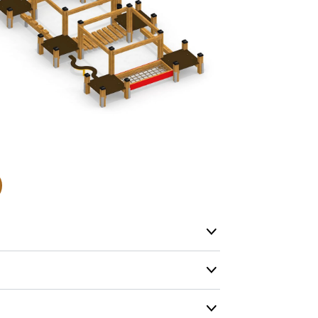
Hos oss finn
produkter so
lagervare.
De aller fles
helt nytt pr
Levering’ er
på lageret vå
produkt, men
Produktene h
og kapasitete
men vi gjør 
mulig.
Kontakt oss g