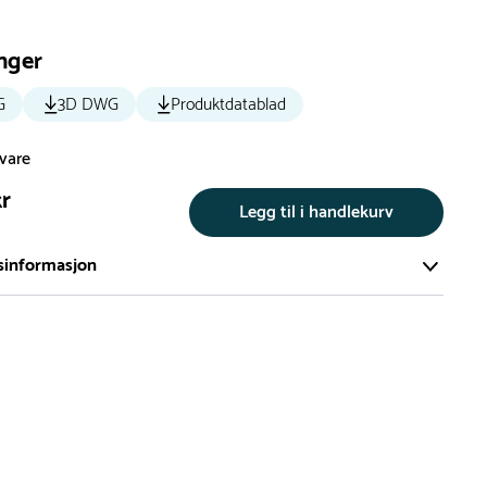
nger
G
3D DWG
Produktdatablad
svare
kr
Legg til i handlekurv
sinformasjon
te av våre lekeapparat produseres på bestilling.
på bestillingsvarer vil være 8+ uker.
må lengre leveringstid påregnes.
ng