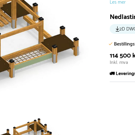
Les mer
Nedlasti
2D DW
Bestilling
114 500 
Inkl. mva
🚛 Levering
De aller fles
Leveringstid 
I høysesong 
Rask leveri