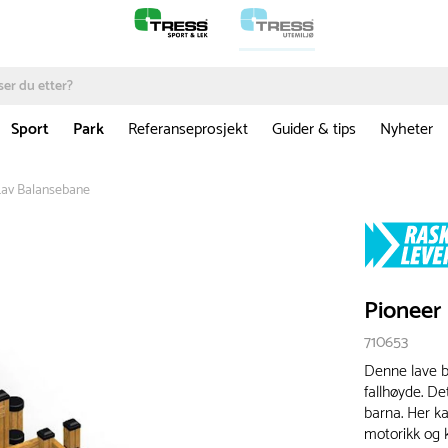
Sport
Park
Referanseprosjekt
Guider & tips
Nyheter
Lav Balansebane
Pioneer
710653
Denne lave b
fallhøyde. D
barna. Her k
motorikk og 