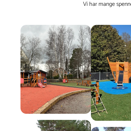
det å rengjøre med vann og en myk klut ved
Vi har mange spenne
behov. Unngå bruk av slipende
rengjøringsmidler.
Pulverlakkert stål :
Pulverlakkert stål krever
minimalt vedlikehold. For å bevare overflatens
utseende og beskytte lakken, anbefales det å
fjerne smuss og støv med en myk klut og mildt
såpevann. Ved mindre lakkskader kan
reparasjon med en egnet malingsspray
forhindre rustdannelse.