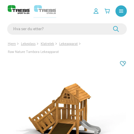
Hjem
Lekeplass
Klatrelek
Lekeapparat
Raw Nature Tambora Lekeapparat