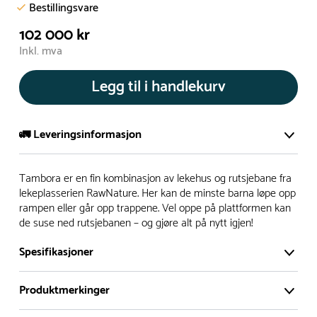
Bestillingsvare
102 000 kr
Inkl. mva
Legg til i handlekurv
🚛 Leveringsinformasjon
De aller fleste av våre lekeapparat produseres på bestilling.
Tambora er en fin kombinasjon av lekehus og rutsjebane fra
Leveringstid på bestillingsvarer vil være 8+ uker.
lekeplasserien RawNature. Her kan de minste barna løpe opp
rampen eller går opp trappene. Vel oppe på plattformen kan
I høysesong må lengre leveringstid påregnes.
de suse ned rutsjebanen – og gjøre alt på nytt igjen!
Spesifikasjoner
Rask levering
Produktmerkinger
Hos oss finner du flere produkter merket ‘Rask Levering’.
Dette er produkter som normalt sett er bestillingsvarer,