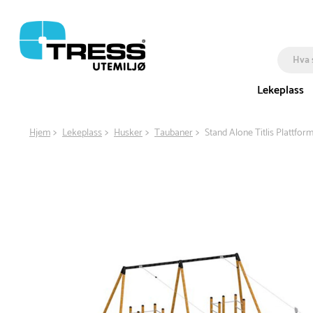
Lekeplass
Hjem
Lekeplass
Husker
Taubaner
Stand Alone Titlis Plattfo