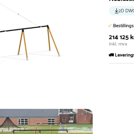
2D DW
Bestilling
214 125 k
Inkl. mva
🚛 Levering
De aller fles
Leveringstid 
I høysesong 
Rask leveri
Hos oss finn
produkter so