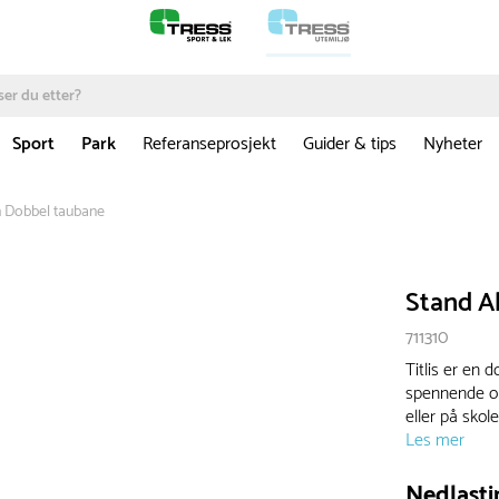
Sport
Park
Referanseprosjekt
Guider & tips
Nyheter
rm Dobbel taubane
Stand Al
711310
Titlis er en 
spennende op
eller på skol
Les mer
Nedlasti