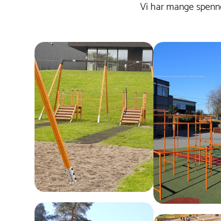
såpevann. Ved mindre lakkskader kan
Vi har mange spenne
reparasjon med en egnet malingsspray
forhindre rustdannelse.