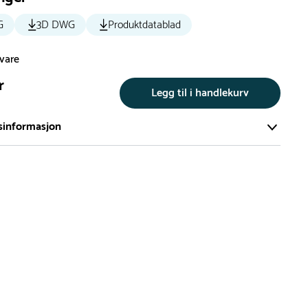
G
3D DWG
Produktdatablad
svare
r
Legg til i handlekurv
sinformasjon
te av våre lekeapparat produseres på bestilling.
på bestillingsvarer vil være 8+ uker.
må lengre leveringstid påregnes.
ng
er du flere produkter merket ‘Rask Levering’. Dette er
m normalt sett er bestillingsvarer, men hos oss er de