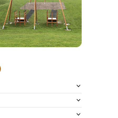
lagervare.
De aller fles
helt nytt pr
Levering’ er
på lageret vå
produkt, men
Produktene h
og kapasitete
men vi gjør 
mulig.
Kontakt oss g