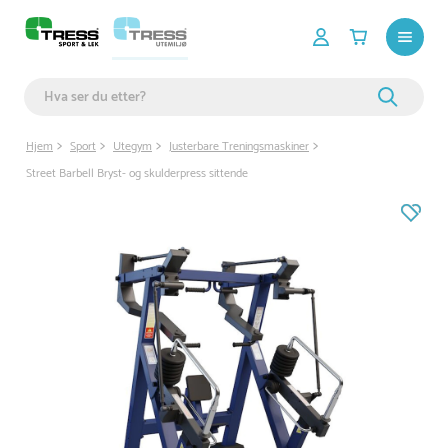
Hjem
Sport
Utegym
Justerbare Treningsmaskiner
Street Barbell Bryst- og skulderpress sittende