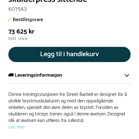
607563
Bestillingsvare
73 625 kr
Inkl. mva
Legg til i handlekurv
🚛 Leveringsinformasjon
De aller fleste av våre lekeapparat produseres på bestilling.
Denne treningsstasjonen fra Street Barbell er designet for å
Leveringstid på bestillingsvarer vil være 8+ uker.
utvikle brystmuskulaturen og med den oppadgående
vinkelen, spesielt den øvre delen av brystet. Forsiden av
I høysesong må lengre leveringstid påregnes.
skulderen og triceps trenes også i denne øvelsen. Designet
slik at øvelsen kan utføres fra rullestol.
Les mer
Rask levering