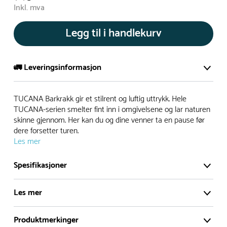
Inkl. mva
Legg til i handlekurv
🚛 Leveringsinformasjon
De aller fleste av våre lekeapparat produseres på bestilling.
TUCANA Barkrakk gir et stilrent og luftig uttrykk. Hele
Leveringstid på bestillingsvarer vil være 8+ uker.
TUCANA-serien smelter fint inn i omgivelsene og lar naturen
skinne gjennom. Her kan du og dine venner ta en pause før
I høysesong må lengre leveringstid påregnes.
dere forsetter turen.
Les mer
Rask levering
Spesifikasjoner
Hos oss finner du flere produkter merket ‘Rask Levering’.
Les mer
Dette er produkter som normalt sett er bestillingsvarer,
men hos oss er de lagervare.
Produktmerkinger