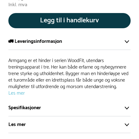
Inkl. mva
Legg til i handlekurv
🚛 Leveringsinformasjon
De aller fleste av våre lekeapparat produseres på bestilling.
Armgang er et hinder i serien WoodFit, utendørs
Leveringstid på bestillingsvarer vil være 8+ uker.
treningsapparat i tre. Her kan både erfarne og nybegynnere
trene styrke og utholdenhet. Bygger man en hinderløype ved
I høysesong må lengre leveringstid påregnes.
et turområde eller en idrettsplass får både unge og voksne
muligheter til utfordrende og morsom utendørstrening.
Les mer
Rask levering
Spesifikasjoner
Hos oss finner du flere produkter merket ‘Rask Levering’.
Dette er produkter som normalt sett er bestillingsvarer,
Les mer
men hos oss er de lagervare.