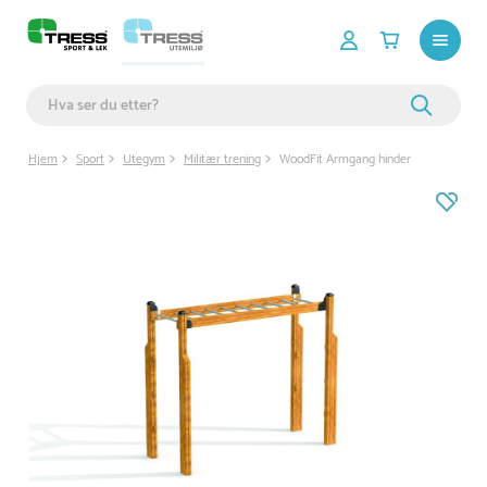
Hjem
Sport
Utegym
Militær trening
WoodFit Armgang hinder