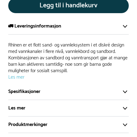
Legg til i handlekurv
🚛 Leveringsinformasjon
De aller fleste av våre lekeapparat produseres på bestilling.
Rhinen er et flott sand- og vannleksystem i et diskré design
Leveringstid på bestillingsvarer vil være 8+ uker.
med vannkanaler i flere nivå, vannlekbord og sandbord.
Kombinasjonen av sandbord og vanntransport gjør at mange
I høysesong må lengre leveringstid påregnes.
barn kan aktiveres samtidig- noe som gir barna gode
muligheter for sosialt samspill.
Les mer
Rask levering
Spesifikasjoner
Hos oss finner du flere produkter merket ‘Rask Levering’.
Dette er produkter som normalt sett er bestillingsvarer,
Les mer
men hos oss er de lagervare.
De aller fleste produktene produseres på bestilling slik at du
Produktmerkinger
Rhinen er et flott sand- og vannleksystem i et
alltid får et helt nytt produkt – hver gang. De utvalgte
diskré design med vannkanaler i flere nivå,