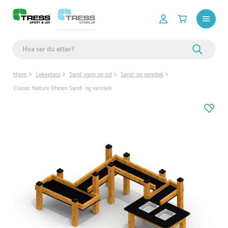
Hjem
Lekeplass
Sand, vann og sol
Sand- og vannlek
Classic Nature Rhinen Sand- og vannlek