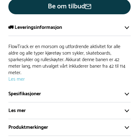
Be om tilbud
🚛 Leveringsinformasjon
De aller fleste av våre lekeapparat produseres på bestilling.
FlowTrack er en morsom og utfordrende aktivitet for alle
Leveringstid på bestillingsvarer vil være 8+ uker.
aldre og alle typer kjøretøy som sykler, skateboards,
sparkesykler og rulleskøyter. Akkurat denne banen er 42
I høysesong må lengre leveringstid påregnes.
meter lang, men utvalget vårt inkluderer baner fra 42 til 114
meter.
Les mer
Rask levering
Spesifikasjoner
Hos oss finner du flere produkter merket ‘Rask Levering’.
Dette er produkter som normalt sett er bestillingsvarer,
Les mer
men hos oss er de lagervare.
De aller fleste produktene produseres på bestilling slik at du
Produktmerkinger
FlowTrack er en morsom og utfordrende aktivitet
alltid får et helt nytt produkt – hver gang. De utvalgte
for alle aldre og alle typer kjøretøy som sykler,