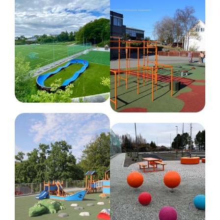
Galvanisert stål :
Galvanisert stål er
vedlikeholdsfritt. Det beskyttende sinkbelegget
forhindrer rustdannelse. Skulle det oppstå skader
på galvaniseringen, bør en galvanisk beskyttelse
påføres for å hindre at rust oppstår og sprer seg.
Bruk for eksempel sinkspray, som gir en effektiv
beskyttelse av metalliske overflater.