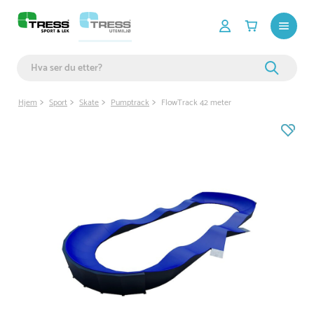
Hjem
Sport
Skate
Pumptrack
FlowTrack 42 meter