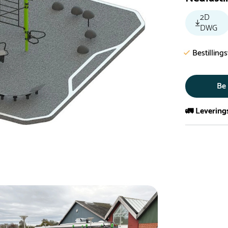
2D
DWG
Bestilling
Be
🚛 Levering
De aller fles
Leveringstid 
I høysesong 
Rask leveri
Hos oss finn