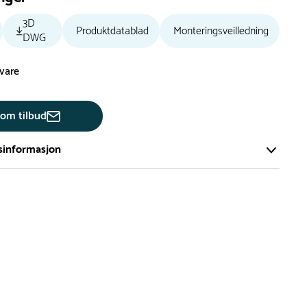
3D
Produktdatablad
Monteringsveilledning
DWG
svare
 om tilbud
sinformasjon
te av våre lekeapparat produseres på bestilling.
på bestillingsvarer vil være 8+ uker.
må lengre leveringstid påregnes.
ng
er du flere produkter merket ‘Rask Levering’. Dette er