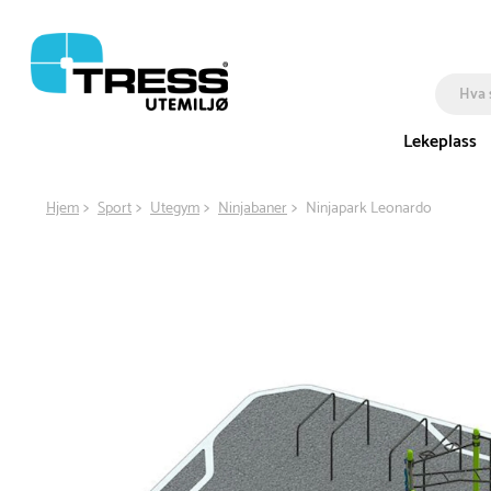
Lekeplass
Hjem
Sport
Utegym
Ninjabaner
Ninjapark Leonardo