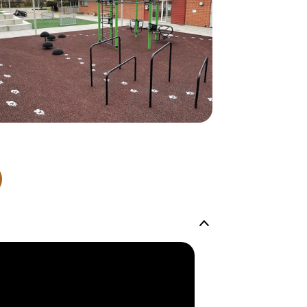
produkter so
lagervare.
De aller fles
helt nytt pr
Levering’ er
på lageret vå
produkt, men
Produktene h
og kapasitete
men vi gjør 
mulig.
Kontakt oss g