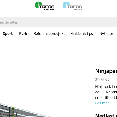
Sport
Park
Referanseprosjekt
Guider & tips
Nyheter
Ninjapa
3007635
Ninjapark Le
og OCR-trenin
er sertifisert
Les mer
Nedlasti