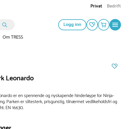
Privat
Bedrift
Logg inn
Om TRESS
rk Leonardo
onardo er en spennende og nyskapende hinderløype for Ninja-
g. Parken er slitesterk, prisgunstig, tilnærmet vedlikeholdsfri og
 iht. EN 16630.
nger