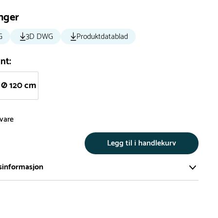
nger
G
3D DWG
Produktdatablad
nt:
Ø 120 cm
svare
Legg til i handlekurv
sinformasjon
te av våre lekeapparat produseres på bestilling.
på bestillingsvarer vil være 8+ uker.