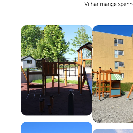
fjerne smuss og støv med en myk klut og mildt
Vi har mange spenne
såpevann. Ved mindre lakkskader kan
reparasjon med en egnet malingsspray
forhindre rustdannelse.