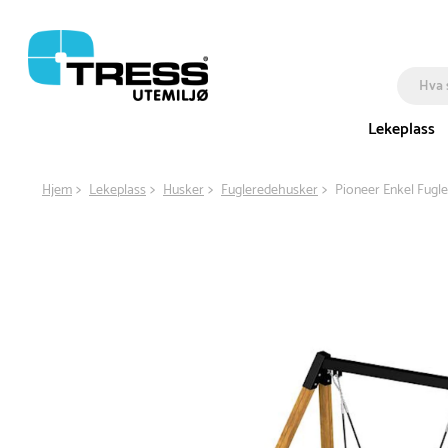
Lekeplass
Hjem
Lekeplass
Husker
Fugleredehusker
Pioneer Enkel Fugl