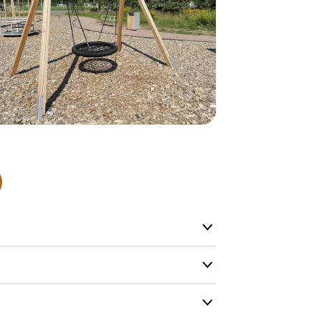
I høysesong 
Rask leveri
Hos oss finn
produkter so
lagervare.
De aller fles
helt nytt pr
Levering’ er
på lageret vå
produkt, men
Produktene h
og kapasitete
men vi gjør 
mulig.