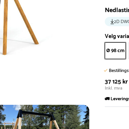
Nedlasti
2D DW
Velg varia
Ø 98 cm
Bestilling
37 125 kr
Inkl. mva
🚛 Levering
De aller fles
Leveringstid 