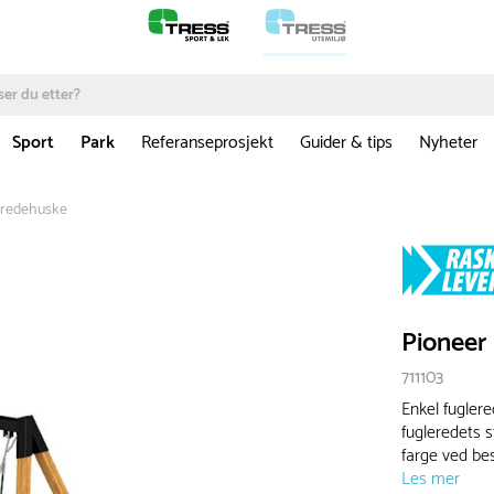
Sport
Park
Referanseprosjekt
Guider & tips
Nyheter
eredehuske
Pioneer
711103
Enkel fuglere
fugleredets s
farge ved bes
Les mer