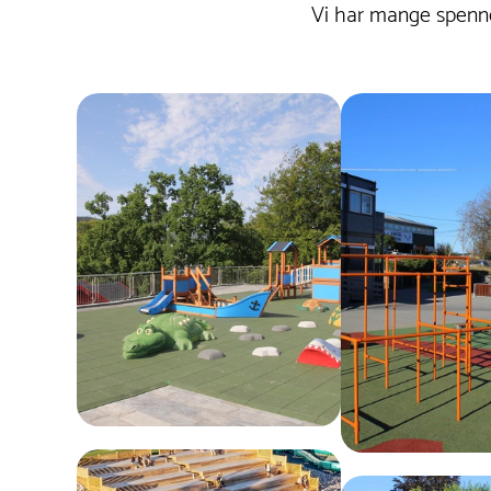
mot både fukt og UV-stråling. For å bevare et
Vi har mange spenne
pent utseende kan overflaten rengjøres med
vann og mild såpe etter behov.
PE :
PE (polyetylen) krever ikke vedlikehold. Det
er et robust og værbestandig materiale som er
godt egnet for utendørs bruk. Overflaten kan
enkelt rengjøres med vann og mild såpe etter
behov.
Glassfiber :
Glassfiber krever ikke vedlikehold.
Det er et sterkt og værbestandig materiale
som vil holde formen over tid. For å bevare
utseendet kan overflaten rengjøres med vann
og en mild såpe ved behov.
Rustfritt stål :
Rustfritt stål krever minimalt
vedlikehold. For å bevare den skinnende