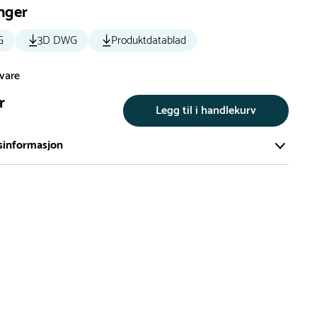
nger
G
3D DWG
Produktdatablad
svare
r
Legg til i handlekurv
sinformasjon
te av våre lekeapparat produseres på bestilling.
på bestillingsvarer vil være 8+ uker.
må lengre leveringstid påregnes.
ng
er du flere produkter merket ‘Rask Levering’. Dette er