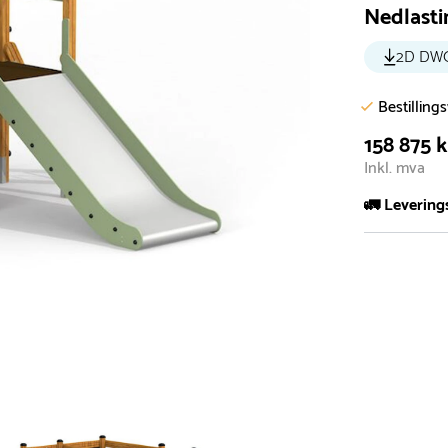
Nedlasti
2D DW
Bestilling
158 875 k
Inkl. mva
🚛 Levering
De aller fles
Leveringstid 
I høysesong 
Rask leveri
Hos oss finn