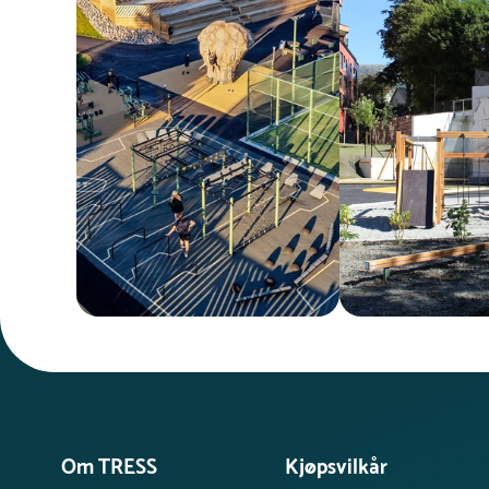
overflaten og forhindre misfarging, anbefales
det å rengjøre med vann og en myk klut ved
behov. Unngå bruk av slipende
rengjøringsmidler.
Pulverlakkert stål :
Pulverlakkert stål krever
minimalt vedlikehold. For å bevare overflatens
utseende og beskytte lakken, anbefales det å
fjerne smuss og støv med en myk klut og mildt
såpevann. Ved mindre lakkskader kan
reparasjon med en egnet malingsspray
forhindre rustdannelse.
Om TRESS
Kjøpsvilkår