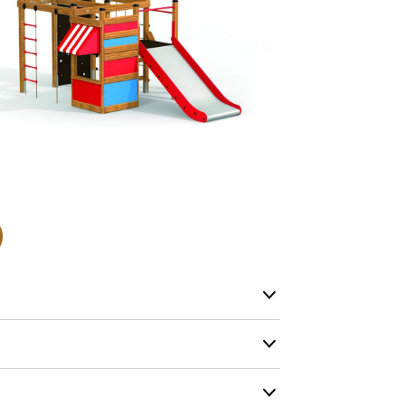
produkter so
lagervare.
De aller fles
helt nytt pr
Levering’ er
på lageret vå
produkt, men
Produktene h
og kapasitete
men vi gjør 
mulig.
Kontakt oss g