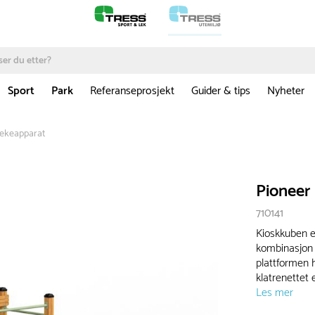
Sport
Park
Referanseprosjekt
Guider & tips
Nyheter
Lekeapparat
Pioneer
710141
Kioskkuben er
kombinasjon a
plattformen 
klatrenettet 
Les mer