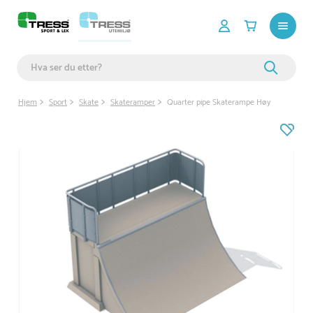
Hjem
Sport
Skate
Skateramper
Quarter pipe Skaterampe Høy