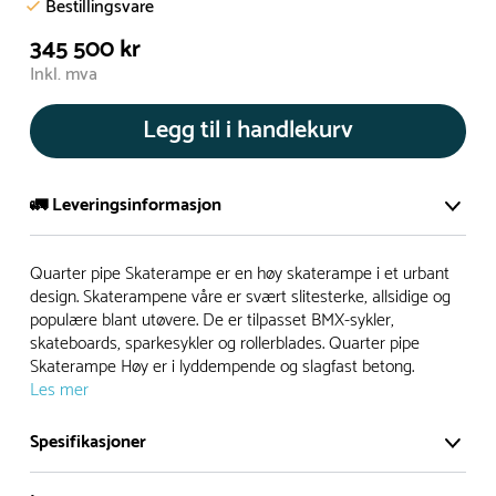
Bestillingsvare
345 500 kr
Inkl. mva
Legg til i handlekurv
🚛 Leveringsinformasjon
De aller fleste av våre lekeapparat produseres på bestilling.
Quarter pipe Skaterampe er en høy skaterampe i et urbant
Leveringstid på bestillingsvarer vil være 8+ uker.
design. Skaterampene våre er svært slitesterke, allsidige og
populære blant utøvere. De er tilpasset BMX-sykler,
I høysesong må lengre leveringstid påregnes.
skateboards, sparkesykler og rollerblades. Quarter pipe
Skaterampe Høy er i lyddempende og slagfast betong.
Les mer
Rask levering
Spesifikasjoner
Hos oss finner du flere produkter merket ‘Rask Levering’.
Dette er produkter som normalt sett er bestillingsvarer,