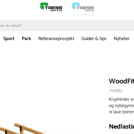
Sport
Park
Referanseprosjekt
Guider & tips
Nyheter
WoodFit
710683
Kryphinder er
og nybegynne
ni lave bomm
Nedlasti