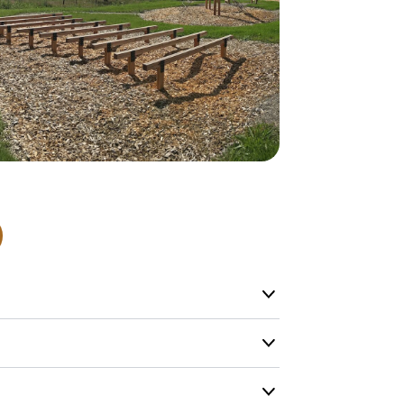
lagervare.
De aller fles
helt nytt pr
Levering’ er
på lageret vå
produkt, men
Produktene h
og kapasitete
men vi gjør 
mulig.
Kontakt oss g