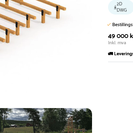
2D
DWG
Bestilling
49 000 k
Inkl. mva
🚛 Levering
De aller fles
Leveringstid 
I høysesong 
Rask leveri
Hos oss finn
produkter so