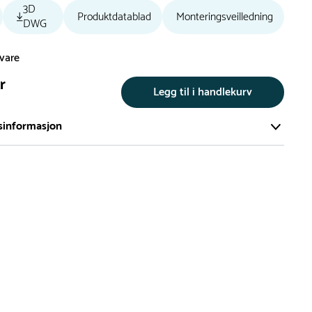
3D
Produktdatablad
Monteringsveilledning
DWG
svare
r
Legg til i handlekurv
sinformasjon
te av våre lekeapparat produseres på bestilling.
på bestillingsvarer vil være 8+ uker.
må lengre leveringstid påregnes.
ng
er du flere produkter merket ‘Rask Levering’. Dette er
m normalt sett er bestillingsvarer, men hos oss er de