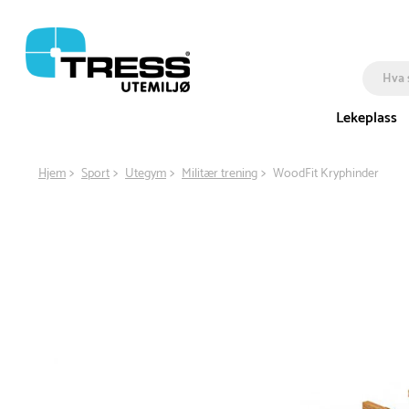
Lekeplass
Hjem
Sport
Utegym
Militær trening
WoodFit Kryphinder