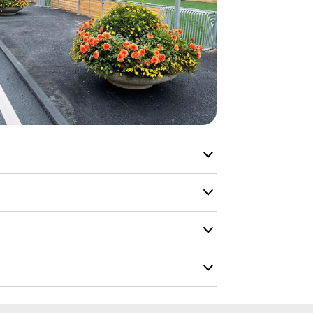
lagervare.
De aller fles
helt nytt pr
Levering’ er
på lageret vå
produkt, men
Produktene h
og kapasitete
men vi gjør 
mulig.
Kontakt oss g