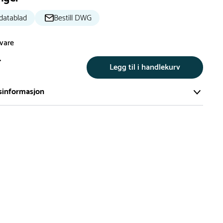
datablad
Bestill DWG
svare
r
Legg til i handlekurv
sinformasjon
te av våre lekeapparat produseres på bestilling.
på bestillingsvarer vil være 8+ uker.
må lengre leveringstid påregnes.
ng
er du flere produkter merket ‘Rask Levering’. Dette er
m normalt sett er bestillingsvarer, men hos oss er de