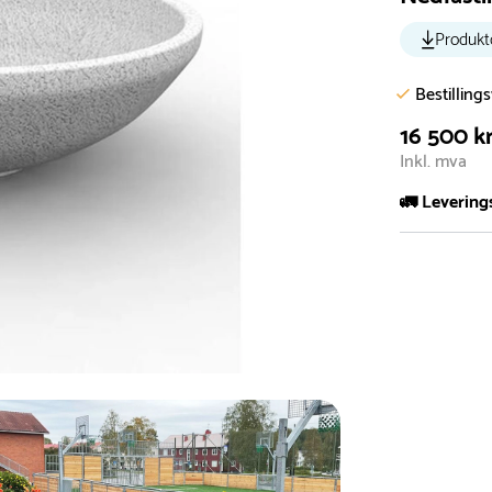
Produkt
Bestilling
16 500 k
Inkl. mva
🚛 Levering
De aller fles
Leveringstid 
I høysesong 
Rask leveri
Hos oss finn
produkter so