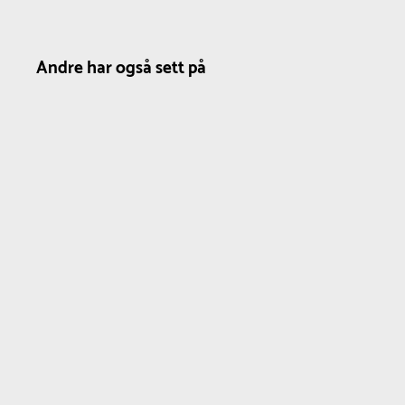
opprettholde et pent utseende og redusere
algevekst kan overflaten rengjøres med vann
Andre har også sett på
og en stiv kost etter behov.