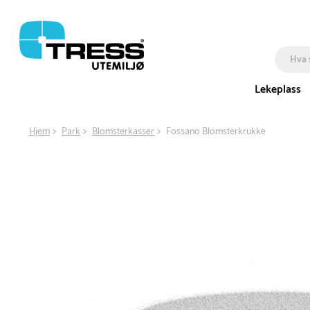
Lekeplass
Hjem
Park
Blomsterkasser
Fossano Blomsterkrukke