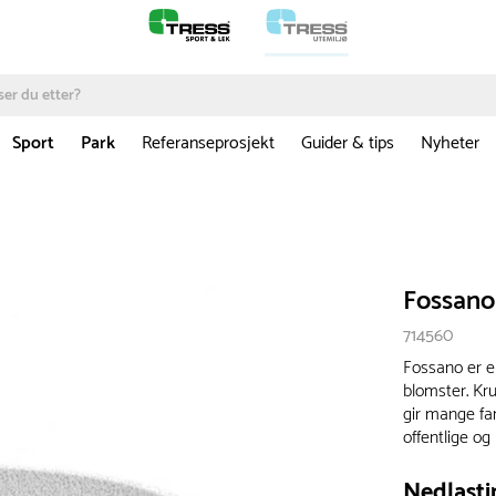
Sport
Park
Referanseprosjekt
Guider & tips
Nyheter
Fossano
714560
Fossano er e
blomster. Kru
gir mange fan
offentlige og 
Nedlasti