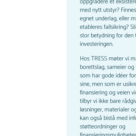
oppgradere et eksiste
med nytt utstyr? Finnes
egnet underlag, eller m
etableres fallsikring? Sl
stor betydning for den 
investeringen.
Hos TRESS møter vi 
borettslag, sameier og 
som har gode idéer fo
sine, men som er usikr
finansiering og veien v
tilbyr vi ikke bare råd
løsninger, materialer og
kan også bistå med in
støtteordninger og
finansieringsmuligheter