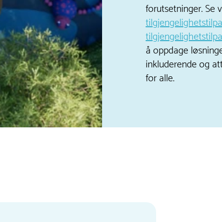
forutsetninger. Se 
tilgjengelighetstil
tilgjengelighetstil
å oppdage løsning
inkluderende og at
for alle.