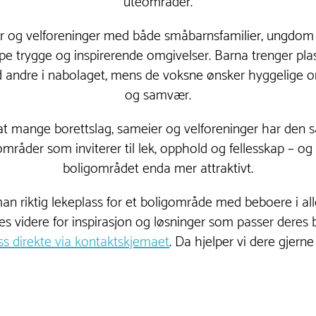
uteområder.
ier og velforeninger med både småbarnsfamilier, ungdo
 trygge og inspirerende omgivelser. Barna trenger plass ti
 andre i nabolaget, mens de voksne ønsker hyggelige o
og samvær.
 at mange borettslag, sameier og velforeninger har den
mråder som inviterer til lek, opphold og fellesskap – og 
boligområdet enda mer attraktivt.
n riktig lekeplass for et boligområde med beboere i alle
es videre for inspirasjon og løsninger som passer deres 
s direkte via kontaktskjemaet
. Da hjelper vi dere gjerne