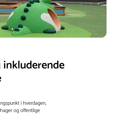
g inkluderende
e
lingspunkt i hverdagen,
ehager og offentlige