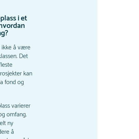
plass i et
 hvordan
ng?
r ikke å være
klassen. Det
fleste
rosjekter kan
ra fond og
lass varierer
 og omfang.
elt ny
dere å