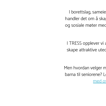
I borettslag, same
handler det om å skape
og sosiale møter med
I TRESS opplever vi
skape attraktive uteo
Men hvordan velger ma
barna til seniorene? L
med os