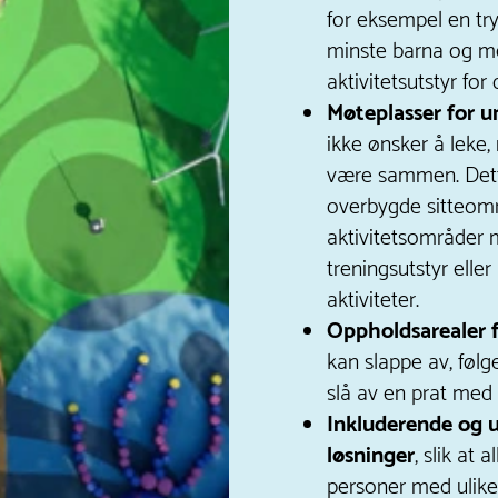
for eksempel en tr
minste barna og m
aktivitetsutstyr for
Møteplasser for 
ikke ønsker å leke,
være sammen. Det
overbygde sitteomr
aktivitetsområder m
treningsutstyr eller
aktiviteter.
Oppholdsarealer 
kan slappe av, følg
slå av en prat med
Inkluderende og 
løsninger
, slik at 
personer med ulik