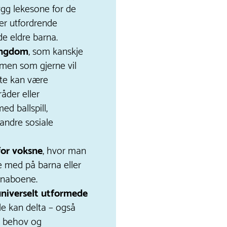
ygg lekesone for de
er utfordrende
 de eldre barna.
ungdom
, som kanskje
 men som gjerne vil
te kan være
åder eller
ed ballspill,
 andre sosiale
for voksne
, hvor man
e med på barna eller
 naboene.
universelt utformede
alle kan delta – også
e behov og