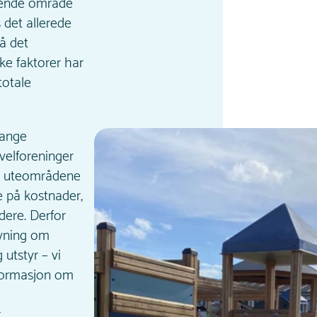
rende område
 det allerede
å det
ike faktorer har
totale
mange
velforeninger
r uteområdene
e på kostnader,
idere. Derfor
givning om
 utstyr – vi
formasjon om
.