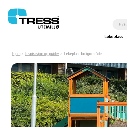
Lekeplass
Hjem
Inspirasjon og guider
Lekeplass boligområde