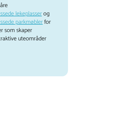
våre
passede lekeplasser
og
passede parkmøbler
for
er som skaper
traktive uteområder