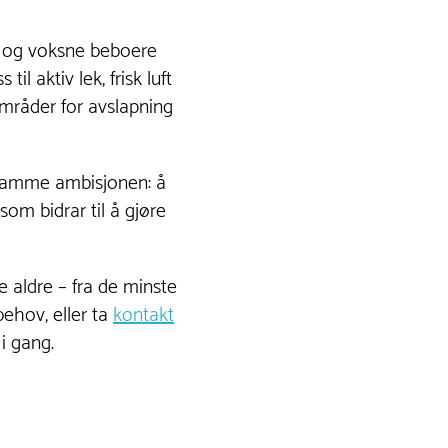
m og voksne beboere
l aktiv lek, frisk luft
mråder for avslapning
 samme ambisjonen: å
som bidrar til å gjøre
 aldre – fra de minste
behov, eller ta
kontakt
 i gang.