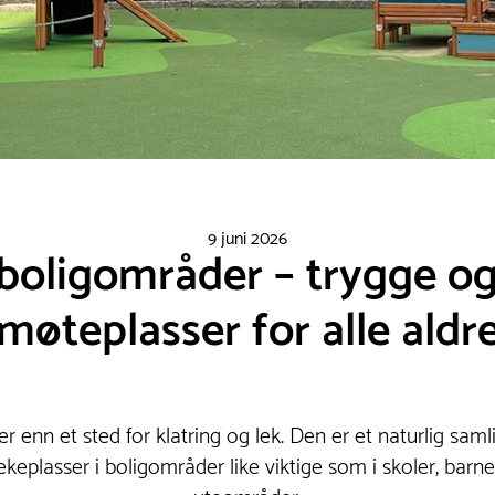
9 juni 2026
 boligområder – trygge o
møteplasser for alle aldr
r enn et sted for klatring og lek. Den er et naturlig sam
ekeplasser i boligområder like viktige som i skoler, barn